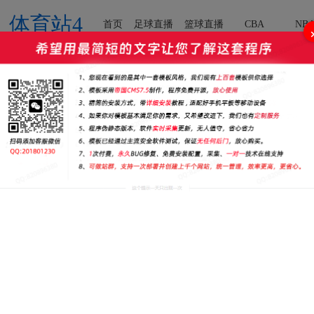
体育站4
首页
足球直播
篮球直播
CBA
NB
足球直播
篮球直播
韩篮甲
NBL
CBA
NBA
世界杯
热门
欧洲杯
英超
西甲
意甲
德甲
法甲
中超
足球录像
篮球录像
2026年08月09日 周日 中超
2026年08月10日 周一 中超
2026年08月11日 周二 中超
+更多
今日直播
足球录像
09月20日 中甲第23轮 上海嘉定汇龙vs定南赣联 全场录像回放