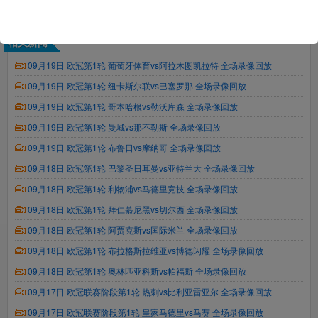
本文标签：
葡萄牙体育
阿拉木图凯拉特
相关新闻
09月19日 欧冠第1轮 葡萄牙体育vs阿拉木图凯拉特 全场录像回放
09月19日 欧冠第1轮 纽卡斯尔联vs巴塞罗那 全场录像回放
09月19日 欧冠第1轮 哥本哈根vs勒沃库森 全场录像回放
09月19日 欧冠第1轮 曼城vs那不勒斯 全场录像回放
09月19日 欧冠第1轮 布鲁日vs摩纳哥 全场录像回放
09月18日 欧冠第1轮 巴黎圣日耳曼vs亚特兰大 全场录像回放
09月18日 欧冠第1轮 利物浦vs马德里竞技 全场录像回放
09月18日 欧冠第1轮 拜仁慕尼黑vs切尔西 全场录像回放
09月18日 欧冠第1轮 阿贾克斯vs国际米兰 全场录像回放
09月18日 欧冠第1轮 布拉格斯拉维亚vs博德闪耀 全场录像回放
09月18日 欧冠第1轮 奥林匹亚科斯vs帕福斯 全场录像回放
09月17日 欧冠联赛阶段第1轮 热刺vs比利亚雷亚尔 全场录像回放
09月17日 欧冠联赛阶段第1轮 皇家马德里vs马赛 全场录像回放