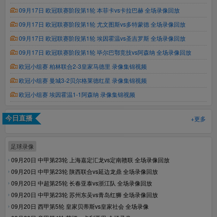
09月17日 欧冠联赛阶段第1轮 本菲卡vs卡拉巴赫 全场录像回放
09月17日 欧冠联赛阶段第1轮 尤文图斯vs多特蒙德 全场录像回放
09月17日 欧冠联赛阶段第1轮 埃因霍温vs圣吉罗斯 全场录像回放
09月17日 欧冠联赛阶段第1轮 毕尔巴鄂竞技vs阿森纳 全场录像回放
欧冠小组赛 柏林联合2-3皇家马德里 录像集锦视频
欧冠小组赛 曼城3-2贝尔格莱德红星 录像集锦视频
欧冠小组赛 埃因霍温1-1阿森纳 录像集锦视频
+更多
今日直播
足球录像
09月20日 中甲第23轮 上海嘉定汇龙vs定南赣联 全场录像回放
09月20日 中甲第23轮 陕西联合vs延边龙鼎 全场录像回放
09月20日 中超第25轮 长春亚泰vs浙江队 全场录像回放
09月20日 中甲第23轮 苏州东吴vs青岛红狮 全场录像回放
09月20日 西甲第5轮 皇家贝蒂斯vs皇家社会 全场录像