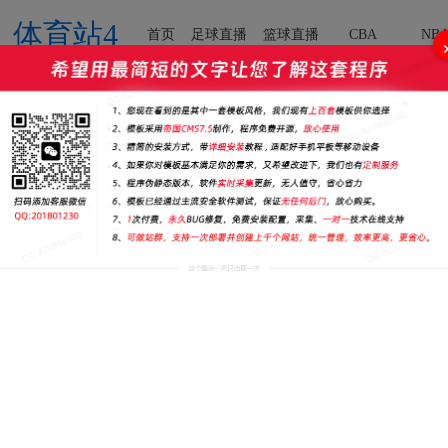
体育站4
首页
足球直播
篮球直播
CBA
NB
当前位置：
首页
>
录像
>
足球录像
09月19日 欧冠第1轮 葡萄牙体育vs阿拉木图凯拉特 全场录像
回放
更新时间：2025-11-22 来源：24直播
比赛录像↓
[爱奇艺全场集锦] 欧冠-特林康双响昆达一条龙破门 葡萄牙体育4-1
阿拉木图
本站所有视频链接均由网友提供，并链接到其他网站播放。
上一篇 : 09月19日 欧冠第1轮 纽卡斯尔联vs巴塞罗那 全场录像回放
下一篇 : 09月19日 中超第25轮 云南玉昆vs大连英博 全场录像回放