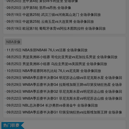
09月20日 意甲第4轮 莱切vs卡利亚里 全场录像
09月20日 法甲第5轮 里昂vs昂热 全场录像
09月19日 中超第25轮 武汉三镇vs河南嵩山龙门 全场录像回放
09月19日 中超第25轮 云南玉昆vs大连英博 全场录像回放
09月19日 欧冠第1轮 葡萄牙体育vs阿拉木图凯拉特 全场录像回放
NBA录像
11月15日 NBA东部NBA杯 76人vs活塞 全场录像回放
08月25日 男篮美洲杯小组赛 哥伦比亚男篮vs尼加拉瓜男篮 全场录像回放
08月25日 男篮美洲杯小组赛 乌拉圭男篮vs美国男篮 全场录像回放
10月03日 NBA季前赛阿布扎比站 76人vs尼克斯 全场录像回放
09月29日 WNBA季后赛半决赛G4 明尼苏达山猫vs菲尼克斯水星 全场录像回
放
09月29日 WNBA季后赛半决赛G4 拉斯维加斯王牌vs印第安纳狂热星 全场录
像回放
09月24日 WNBA季后赛半决赛G2 菲尼克斯水星vs明尼苏达山猫 全场录像回
放
09月22日 WNBA季后赛半决赛G1 菲尼克斯水星vs明尼苏达山猫 全场录像回
放
09月22日 NBL总决赛G4 长沙勇胜vs香港金牛 全场录像回放
09月22日 WNBA季后赛半决赛G1 印第安纳狂热vs拉斯维加斯王牌 全场录像
回放
热门联赛