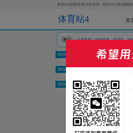
体育站4提醒您:错过的足球、NBA可以看视频
体育站4
首
热门
足球直播
篮球直播
韩篮甲
NB
2026年08月11日 周二 NBA
2026年08月12日 周三 NBA
2026年08月13日 周四 NBA