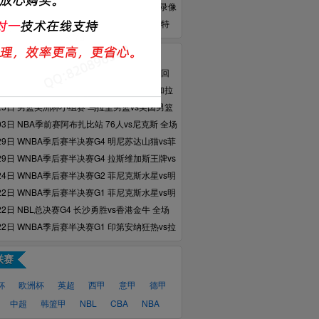
放
19日 中超第25轮 云南玉昆vs大连英博 全场录像
19日 欧冠第1轮 葡萄牙体育vs阿拉木图凯拉特
像回放
录像
15日 NBA东部NBA杯 76人vs活塞 全场录像回
25日 男篮美洲杯小组赛 哥伦比亚男篮vs尼加拉
 全场录像回放
25日 男篮美洲杯小组赛 乌拉圭男篮vs美国男篮
像回放
03日 NBA季前赛阿布扎比站 76人vs尼克斯 全场
放
29日 WNBA季后赛半决赛G4 明尼苏达山猫vs菲
水星 全场录像回放
29日 WNBA季后赛半决赛G4 拉斯维加斯王牌vs
纳狂热星 全场录像回放
24日 WNBA季后赛半决赛G2 菲尼克斯水星vs明
山猫 全场录像回放
22日 WNBA季后赛半决赛G1 菲尼克斯水星vs明
山猫 全场录像回放
22日 NBL总决赛G4 长沙勇胜vs香港金牛 全场
放
22日 WNBA季后赛半决赛G1 印第安纳狂热vs拉
斯王牌 全场录像回放
联赛
杯
欧洲杯
英超
西甲
意甲
德甲
中超
韩篮甲
NBL
CBA
NBA