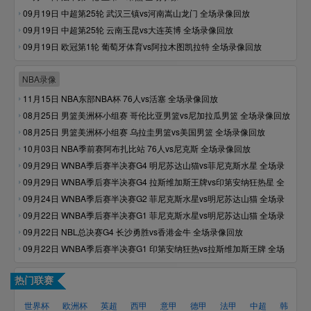
09月19日 中超第25轮 武汉三镇vs河南嵩山龙门 全场录像回放
09月19日 中超第25轮 云南玉昆vs大连英博 全场录像回放
09月19日 欧冠第1轮 葡萄牙体育vs阿拉木图凯拉特 全场录像回放
NBA录像
11月15日 NBA东部NBA杯 76人vs活塞 全场录像回放
08月25日 男篮美洲杯小组赛 哥伦比亚男篮vs尼加拉瓜男篮 全场录像回放
08月25日 男篮美洲杯小组赛 乌拉圭男篮vs美国男篮 全场录像回放
10月03日 NBA季前赛阿布扎比站 76人vs尼克斯 全场录像回放
09月29日 WNBA季后赛半决赛G4 明尼苏达山猫vs菲尼克斯水星 全场录
像回放
09月29日 WNBA季后赛半决赛G4 拉斯维加斯王牌vs印第安纳狂热星 全
场录像回放
09月24日 WNBA季后赛半决赛G2 菲尼克斯水星vs明尼苏达山猫 全场录
像回放
09月22日 WNBA季后赛半决赛G1 菲尼克斯水星vs明尼苏达山猫 全场录
像回放
09月22日 NBL总决赛G4 长沙勇胜vs香港金牛 全场录像回放
09月22日 WNBA季后赛半决赛G1 印第安纳狂热vs拉斯维加斯王牌 全场
录像回放
热门联赛
世界杯
欧洲杯
英超
西甲
意甲
德甲
法甲
中超
韩