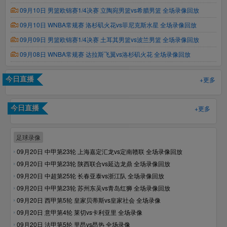
09月10日 男篮欧锦赛1/4决赛 立陶宛男篮vs希腊男篮 全场录像回放
09月10日 WNBA常规赛 洛杉矶火花vs菲尼克斯水星 全场录像回放
09月09日 男篮欧锦赛1/4决赛 土耳其男篮vs波兰男篮 全场录像回放
09月08日 WNBA常规赛 达拉斯飞翼vs洛杉矶火花 全场录像回放
+更多
今日直播
+更多
今日直播
足球录像
09月20日 中甲第23轮 上海嘉定汇龙vs定南赣联 全场录像回放
09月20日 中甲第23轮 陕西联合vs延边龙鼎 全场录像回放
09月20日 中超第25轮 长春亚泰vs浙江队 全场录像回放
09月20日 中甲第23轮 苏州东吴vs青岛红狮 全场录像回放
09月20日 西甲第5轮 皇家贝蒂斯vs皇家社会 全场录像
09月20日 意甲第4轮 莱切vs卡利亚里 全场录像
09月20日 法甲第5轮 里昂vs昂热 全场录像