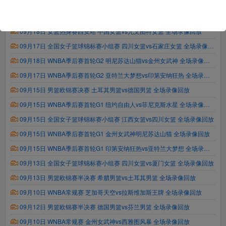
09月19日 WNBA季后赛首轮G3 西雅图风暴vs拉斯维加斯王牌 全场录像回放
09月19日 WNBA季后赛首轮G3 印第安纳狂热vs亚特兰大梦想 全场录像回放
09月18日 女篮热身赛西安站 中国女篮vs尤文图特女篮 全场录像回放
09月17日 全国女子篮球锦标赛小组赛 四川女篮vs石家庄女篮 全场录像回放
09月18日 WNBA季后赛首轮G2 明尼苏达山猫vs金州女武神 全场录像回放
09月17日 WNBA季后赛首轮G2 亚特兰大梦想vs印第安纳狂热 全场录像回放
09月15日 男篮欧锦赛决赛 土耳其男篮vs德国男篮 全场录像回放
09月15日 WNBA季后赛首轮G1 纽约自由人vs菲尼克斯水星 全场录像回放
09月15日 全国女子篮球锦标赛小组赛 江西女篮vs四川女篮 全场录像回放
09月15日 WNBA季后赛首轮G1 金州女武神明尼苏达山猫 全场录像回放
09月15日 WNBA季后赛首轮G1 印第安纳狂热vs亚特兰大梦想 全场录像回放
09月13日 全国女子篮球锦标赛小组赛 四川女篮vs厦门女篮 全场录像回放
09月13日 男篮欧锦赛半决赛 希腊男篮vs土耳其男篮 全场录像回放
09月10日 WNBA常规赛 芝加哥天空vs拉斯维加斯王牌 全场录像回放
09月12日 男篮欧锦赛半决赛 德国男篮vs芬兰男篮 全场录像回放
09月10日 WNBA常规赛 金州女武神vs西雅图风暴 全场录像回放