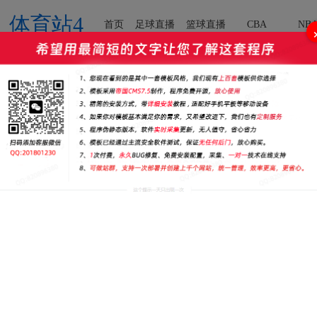
体育站4
首页
足球直播
篮球直播
CBA
NB
当前位置：
首页
>
录像
>
篮球录像
篮球录像
11月15日 NBA东部NBA杯 76人vs活塞 全场录像回放
08月25日 男篮美洲杯小组赛 哥伦比亚男篮vs尼加拉瓜男篮 全场录像回放
08月25日 男篮美洲杯小组赛 乌拉圭男篮vs美国男篮 全场录像回放
10月03日 NBA季前赛阿布扎比站 76人vs尼克斯 全场录像回放
09月29日 WNBA季后赛半决赛G4 明尼苏达山猫vs菲尼克斯水星 全场录像回放
09月29日 WNBA季后赛半决赛G4 拉斯维加斯王牌vs印第安纳狂热星 全场录像回放
09月24日 WNBA季后赛半决赛G2 菲尼克斯水星vs明尼苏达山猫 全场录像回放
09月22日 WNBA季后赛半决赛G1 菲尼克斯水星vs明尼苏达山猫 全场录像回放
09月22日 NBL总决赛G4 长沙勇胜vs香港金牛 全场录像回放
09月22日 WNBA季后赛半决赛G1 印第安纳狂热vs拉斯维加斯王牌 全场录像回放