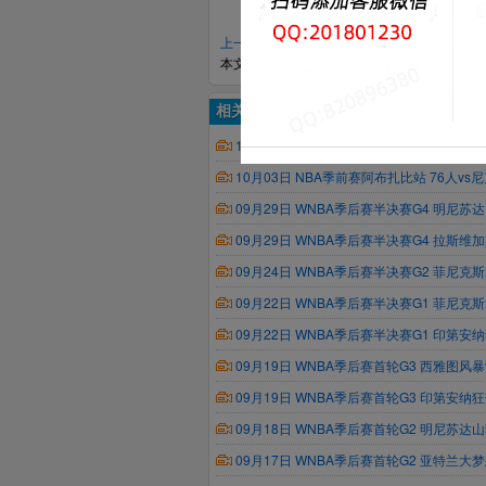
上一篇 : 10月08日 NBA季前赛 步行者vs森
本文标签：
76人
活塞
相关新闻
11月15日 NBA东部NBA杯 76人vs活塞 
10月03日 NBA季前赛阿布扎比站 76人v
09月29日 WNBA季后赛半决赛G4 明尼
09月29日 WNBA季后赛半决赛G4 拉斯
09月24日 WNBA季后赛半决赛G2 菲尼
09月22日 WNBA季后赛半决赛G1 菲尼
09月22日 WNBA季后赛半决赛G1 印第
09月19日 WNBA季后赛首轮G3 西雅图风
09月19日 WNBA季后赛首轮G3 印第安纳
09月18日 WNBA季后赛首轮G2 明尼苏达
09月17日 WNBA季后赛首轮G2 亚特兰大