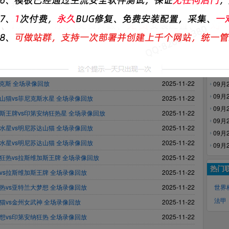
全场录
林狼 全场录像回放
NBA
11月
放
08月
瓜男篮
08月
全场录像回放
2025-11-22
全场录
10月
s尼克斯 全场录像回放
2025-11-22
录像回
09月
尼克斯
09月
苏达山猫vs菲尼克斯水星 全场录像回放
2025-11-22
印第安
09月
维加斯王牌vs印第安纳狂热星 全场录像回放
2025-11-22
尼苏达
09月
克斯水星vs明尼苏达山猫 全场录像回放
2025-11-22
尼苏达
09月
克斯水星vs明尼苏达山猫 全场录像回放
2025-11-22
录像回
09月
安纳狂热vs拉斯维加斯王牌 全场录像回放
2025-11-22
斯维加
热门
暴vs拉斯维加斯王牌 全场录像回放
2025-11-22
狂热vs亚特兰大梦想 全场录像回放
2025-11-22
世界
法甲
山猫vs金州女武神 全场录像回放
2025-11-22
梦想vs印第安纳狂热 全场录像回放
2025-11-22