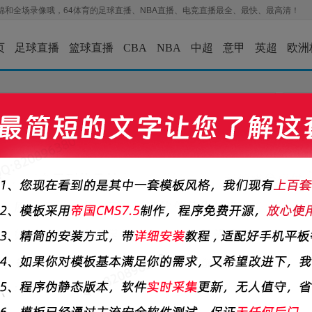
集锦和全场录像哦，64体育的足球直播、NBA直播、电竞直播最全、最快、最高清！
页
足球直播
篮球直播
CBA
NBA
中超
意甲
英超
欧洲
今日
A东部NBA杯 76人vs活塞 全场录像回放
：2025-11-22 来源：24直播
足球
09月
录像回
09月
+4 沙梅特生涯新高36分 鲍威尔38分
回放
09月
悔！鲍威尔vs尼克斯砍38+5集锦
放
09月
下23+9+7集锦
回放
09月
24+5集锦
像
09月
10+10集锦
09月
09月
录像回
09月
接到其他网站播放。
回放
09月